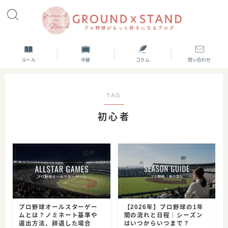
ルール
中継
コラム
問い合わせ
TAG
初心者
プロ野球オールスターゲー
【2026年】プロ野球の1年
ムとは？ノミネート基準や
間の流れと日程｜シーズン
選出方法、辞退した場合
はいつからいつまで？