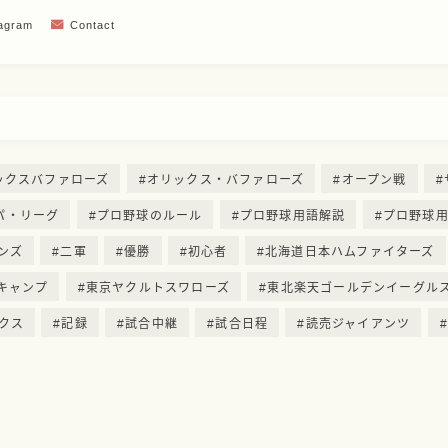
tagram
Contact
ックスバファローズ
オリックス・バファローズ
オープン戦
パ・リーグ
プロ野球のルール
プロ野球用語解説
プロ野球
ンズ
二軍
優勝
初心者
北海道日本ハムファイターズ
キャンプ
東京ヤクルトスワローズ
東北楽天ゴールデンイーグル
クス
記録
試合中継
試合日程
読売ジャイアンツ