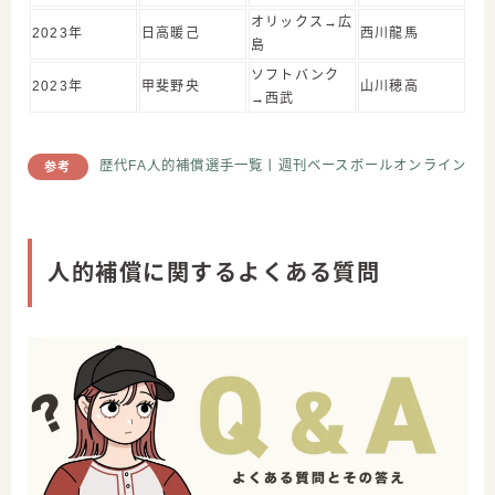
オリックス→広
2023年
日高暖己
西川龍馬
島
ソフトバンク
2023年
甲斐野央
山川穂高
→西武
歴代FA人的補償選手一覧丨週刊ベースボールオンライン
参考
人的補償に関するよくある質問