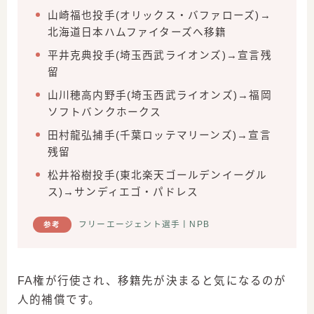
山崎福也投手(オリックス・バファローズ)→
北海道日本ハムファイターズへ移籍
平井克典投手(埼玉西武ライオンズ)→宣言残
留
山川穂高内野手(埼玉西武ライオンズ)→福岡
ソフトバンクホークス
田村龍弘捕手(千葉ロッテマリーンズ)→宣言
残留
松井裕樹投手(東北楽天ゴールデンイーグル
ス)→サンディエゴ・パドレス
フリーエージェント選手丨NPB
参考
FA権が行使され、移籍先が決まると気になるのが
人的補償です。