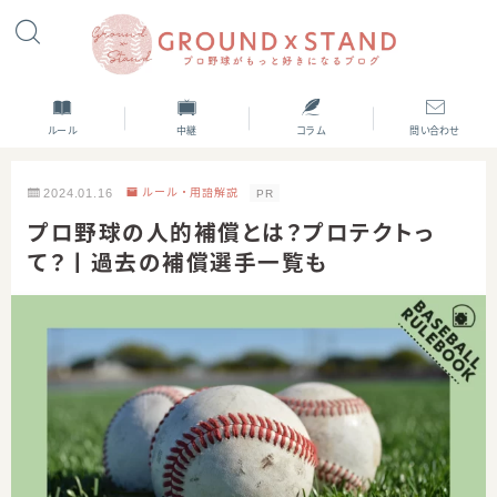
ルール
中継
コラム
問い合わせ
2024.01.16
ルール・用語解説
PR
プロ野球の人的補償とは？プロテクトっ
て？丨過去の補償選手一覧も