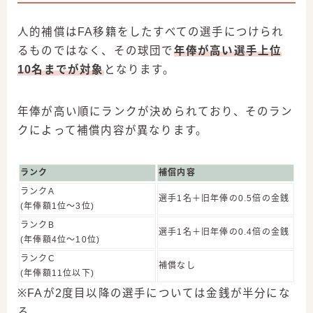
人的補償はFA移籍をしたすべての選手につけられ
るものではなく、その球団で
年俸が高い選手上位
10名までが対象
となります。
年俸が高い順にランクが決められており、そのラン
クによって補償内容が異なります。
ランク
補償内容
ランクA
選手1名＋旧年俸の0.5倍の金銭
(年俸額1位〜3位)
ランクB
選手1名＋旧年俸の0.4倍の金銭
(年俸額4位〜10位)
ランクC
補償なし
(年俸額11位以下)
※FAが2度目以降の選手については金銭が半分にな
る