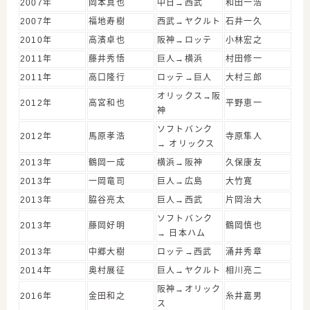
2007年
岡本真也
中日→西武
和田一浩
2007年
福地寿樹
西武→ヤクルト
石井一久
2010年
高濱卓也
阪神→ロッテ
小林宏之
2011年
藤井秀悟
巨人→横浜
村田修一
2011年
高口隆行
ロッテ→巨人
大村三郎
オリックス→阪
2012年
高宮和也
平野恵一
神
ソフトバンク
2012年
馬原孝浩
寺原隼人
→ オリックス
2013年
鶴岡一成
横浜→阪神
久保康友
2013年
一岡竜司
巨人→広島
大竹寛
2013年
脇谷亮太
巨人→西武
片岡治大
ソフトバンク
2013年
藤岡好明
鶴岡慎也
→ 日本ハム
2013年
中郷大樹
ロッテ→西武
涌井秀章
2014年
奥村展征
巨人→ヤクルト
相川亮二
阪神→オリック
2016年
金田和之
糸井嘉男
ス