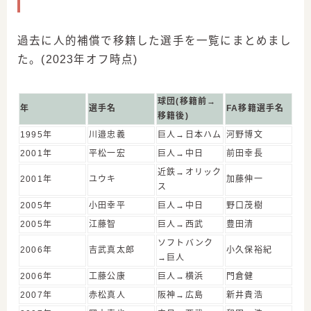
過去に人的補償で移籍した選手を一覧にまとめまし
た。(2023年オフ時点)
球団(移籍前→
年
選手名
FA移籍選手名
移籍後)
1995年
川邉忠義
巨人→日本ハム
河野博文
2001年
平松一宏
巨人→中日
前田幸長
近鉄→オリック
2001年
ユウキ
加藤伸一
ス
2005年
小田幸平
巨人→中日
野口茂樹
2005年
江藤智
巨人→西武
豊田清
ソフトバンク
2006年
吉武真太郎
小久保裕紀
→巨人
2006年
工藤公康
巨人→横浜
門倉健
2007年
赤松真人
阪神→広島
新井貴浩