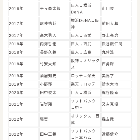
巨人→横浜
2016年
平良拳太郎
山口俊
DeNA
横浜DeNA→阪
2017年
尾仲祐哉
前田大和
神
2017年
高木勇人
巨人→西武
野上亮磨
2018年
内海哲也
巨人→西武
炭谷銀仁朗
2018年
長野久義
巨人→広島
丸佳浩
阪神→オリック
2018年
竹安大知
西勇輝
ス
2019年
酒居知史
ロッテ→楽天
美馬学
2019年
小野郁
楽天→ロッテ
鈴木大地
2020年
田中俊太
巨人→横浜
梶谷隆幸
ソフトバンク
2021年
岩嵜翔
又吉克樹
→中日
オリックス→西
2022年
張奕
森友哉
武
ソフトバンク
2022年
田中正義
近藤健介
→日本ハム