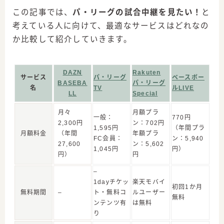
この記事では、
パ・リーグの試合中継を見たい！
と
考えている人に向けて、最適なサービスはどれなの
か比較して紹介していきます。
DAZN
Rakuten
サービス
パ・リーグ
ベースボー
BASEBA
パ・リーグ
名
TV
ルLIVE
LL
Special
月々
月額プラ
一般：
770円
2,300円
ン：702円
1,595円
（年間プラ
月額料金
（年間
年額プラ
FC会員：
ン：5,940
27,600
ン：5,602
1,045円
円）
円）
円
–
1dayチケッ
楽天モバイ
初回1か月
無料期間
–
ト・無料コ
ルユーザー
無料
ンテンツ有
は無料
り