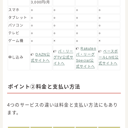
3,000円/月
スマホ
○
○
○
○
タブレット
○
○
○
○
パソコン
○
○
○
○
テレビ
○
○
○
○
ゲーム機
○
×
○
×
Rakuten
パ・リー
ベースボ
DAZN公
パ・リーグ
申し込み
グTV公式サ
ールLIVE公
式サイトへ
Special公
イトへ
式サイトへ
式サイトへ
ポイント②料金と支払い方法
4つのサービスの違いは料金と支払い方法にもあり
ます。