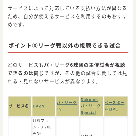
サービスによって対応している支払い方法が異なる
ため、自分が使えるサービスを利用するのもおすす
めです。
ポイント③リーグ戦以外の視聴できる試合
どのサービスも
パ・リーグ6球団の主催試合が視聴
できるのは同じ
ですが、その他の試合に関しては見
れる・見れないサービスが異なります。
Rakuten
パ・リーグ
ベースボー
サービス名
DAZN
パ・リーグ
TV
ルLIVE
Special
月額プラ
ン：3,700
＼143試合全部見たい人におすすめ／
スカパー！プロ野球セットの申込みはこちら
円/月