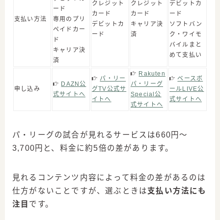
クレジット
クレジット
デビットカ
ード
カード
カード
ード
支払い方法
専用のプリ
デビットカ
キャリア決
ソフトバン
ペイドカー
ード
済
ク・ワイモ
ド
バイルまと
キャリア決
めて支払い
済
Rakuten
パ・リー
ベースボ
DAZN公
パ・リーグ
申し込み
グTV公式サ
ールLIVE公
式サイトへ
Special公
イトへ
式サイトへ
式サイトへ
パ・リーグの試合が見れるサービスは660円〜
3,700円と、料金に約5倍の差があります。
見れるコンテンツ内容によって料金の差があるのは
仕方がないことですが、選ぶときは
支払い方法にも
注目
です。