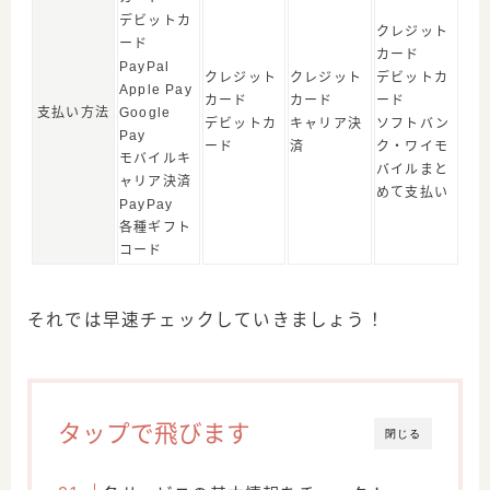
デビットカ
クレジット
ード
カード
PayPal
クレジット
クレジット
デビットカ
Apple Pay
カード
カード
ード
支払い方法
Google
デビットカ
キャリア決
ソフトバン
Pay
ード
済
ク・ワイモ
モバイルキ
バイルまと
ャリア決済
めて支払い
PayPay
各種ギフト
コード
それでは早速チェックしていきましょう！
タップで飛びます
閉じる