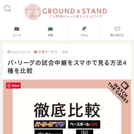
ルール
中継
コラム
問い合わせ
2023.03.13
中継サービス
PR
パ・リーグの試合中継をスマホで見る方法4
種を比較
Save