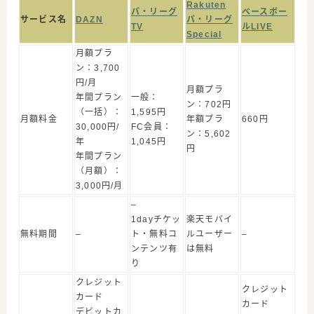
Rakuten
パ・リーグ
ベースボー
サービス名
DAZN
パ・リーグ
TV
ルLIVE
Special
月額プラ
ン：3,700
円/月
月額プラ
年間プラン
一般：
ン：702円
（一括）：
1,595円
月額料金
年額プラ
660円
30,000円/
FC会員：
ン：5,602
年
1,045円
円
年間プラン
（月額）：
3,000円/月
–
1dayチケッ
楽天モバイ
無料期間
–
ト・無料コ
ルユーザー
–
ンテンツ有
は無料
り
クレジット
クレジット
カード
カード
デビットカ