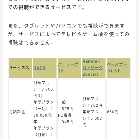
での視聴ができるサービス
です。
また、タブレットやパソコンでも視聴ができます
が、サービスによってテレビやゲーム機を使っての
視聴はできません。
Rakuten
パ・リーグ
ベースボー
サービス名
DAZN
パ・リーグ
TV
ルLIVE
Special
月額プラ
ン：3,700
円/月
月額プラ
年間プラン
一般：
ン：702円
（一括）：
1,595円
月額料金
年額プラ
660円
30,000円/
FC会員：
ン：5,602
年
1,045円
円
年間プラン
（月額）：