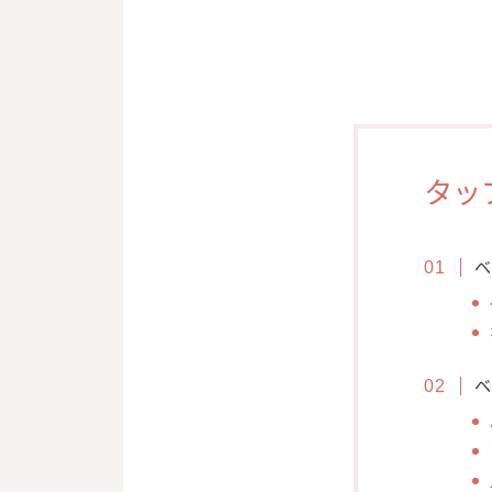
タッ
ベ
ベ