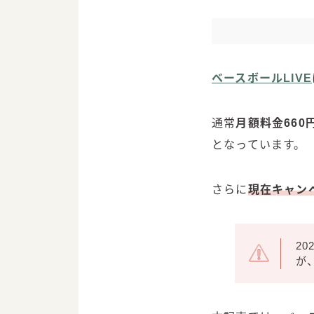
ベースボールLIVE
通常
月額料金660
となっています。
さらに
現在キャンペ
20
が