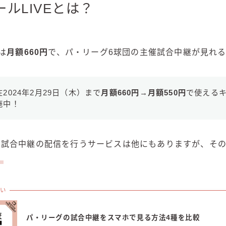
ルLIVEとは？
は
月額660円
で、パ・リーグ6球団の主催試合中継が見れ
在2024年2月29日（木）まで
月額660円→月額550円
で使える
施中！
の試合中継の配信を行うサービスは他にもありますが、そ
。
い
パ・リーグの試合中継をスマホで見る方法4種を比較