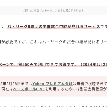
記事内に商品プロモーションを含む場合があります
は、
パ・リーグ6球団の主催試合中継
が見れるサービス
で
円
が必要ですが、これはパ・リーグの試合中継が見れるサ
ーンで月額550円で利用できてお得です。（2024年2月2
23年2月28日までは
Yahoo!プレミアム会員
は無料で視聴でき
、現在は
ベースボールLIVE
を利用するためには別途会員登録が