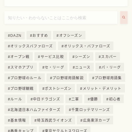
DAZN
おすすめ
オフシーズン
オリックスバファローズ
オリックス・バファローズ
オープン戦
サービス比較
シーズン
スカパー
スマホアプリ
セ・リーグ
ニュース
パ・リーグ
プロ野球のルール
プロ野球用語解説
プロ野球用語集
プロ野球観戦
ポストシーズン
メリット・デメリット
ルール
中日ドラゴンズ
二軍
優勝
初心者
北海道日本ハムファイターズ
千葉ロッテマリーンズ
基本情報
埼玉西武ライオンズ
広島東洋カープ
春季キャンプ
東京ヤクルトスワローズ