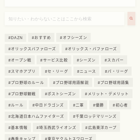
DAZN
おすすめ
オフシーズン
オリックスバファローズ
オリックス・バファローズ
オープン戦
サービス比較
シーズン
スカパー
スマホアプリ
セ・リーグ
ニュース
パ・リーグ
プロ野球のルール
プロ野球用語解説
プロ野球用語集
プロ野球観戦
ポストシーズン
メリット・デメリット
ルール
中日ドラゴンズ
二軍
優勝
初心者
北海道日本ハムファイターズ
千葉ロッテマリーンズ
基本情報
埼玉西武ライオンズ
広島東洋カープ
春季キャンプ
東京ヤクルトスワローズ